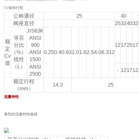
Cv值和行程
公称通径
25
40
阀座直径
25
32
40
32
JIS63K
等百
ANSI
额
分比
900
12
17
25
17
定
（%）
ANSI
0.25
0.4
0.63
1.0
1.6
2.5
4.0
6.3
12
Cv
线性
1500
值
（L）
ANSI
-
12
17
12
2500
额定行程
14.3
25
（mm）
流量特性
典型的流量特性曲线