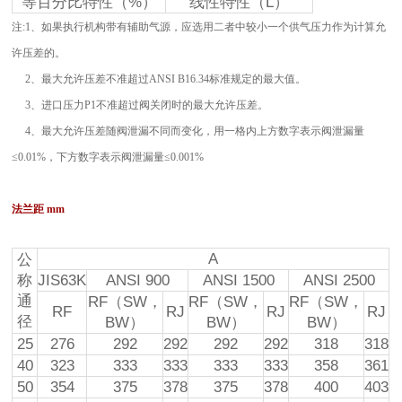
等百分比特性（%）
线性特性（L）
注:1、如果执行机构带有辅助气源，应选用二者中较小一个供气压力作为计算允
许压差的。
2、最大允许压差不准超过ANSI B16.34标准规定的最大值。
3、进口压力P1不准超过阀关闭时的最大允许压差。
4、最大允许压差随阀泄漏不同而变化，用一格内上方数字表示阀泄漏量
≤0.01%，下方数字表示阀泄漏量≤0.001%
法兰距 mm
A
公
称
JIS63K
ANSI 900
ANSI 1500
ANSI 2500
通
RF（SW，
RF（SW，
RF（SW，
RF
RJ
RJ
RJ
径
BW）
BW）
BW）
25
276
292
292
292
292
318
318
40
323
333
333
333
333
358
361
50
354
375
378
375
378
400
403