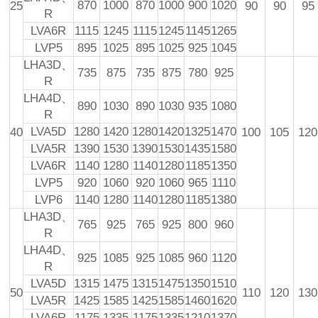
870
1000
870
1000
900
1020
25
90
90
95
R
LVA6R
1115
1245
1115
1245
1145
1265
LVP5
895
1025
895
1025
925
1045
LHA3D、
735
875
735
875
780
925
R
LHA4D、
890
1030
890
1030
935
1080
R
LVA5D
1280
1420
1280
1420
1325
1470
40
100
105
120
LVA5R
1390
1530
1390
1530
1435
1580
LVA6R
1140
1280
1140
1280
1185
1350
LVP5
920
1060
920
1060
965
1110
LVP6
1140
1280
1140
1280
1185
1380
LHA3D、
765
925
765
925
800
960
R
LHA4D、
925
1085
925
1085
960
1120
R
LVA5D
1315
1475
1315
1475
1350
1510
50
110
120
130
LVA5R
1425
1585
1425
1585
1460
1620
LVA6R
1175
1335
1175
1335
1210
1370