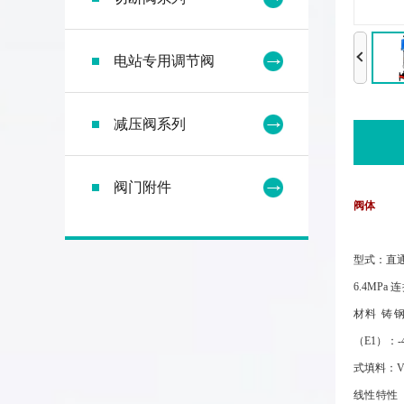
电站专用调节阀
减压阀系列
阀门附件
阀体
型式：直通单
6.4MPa
材料 铸钢（
（E1）：-
式填料：
线性特性（