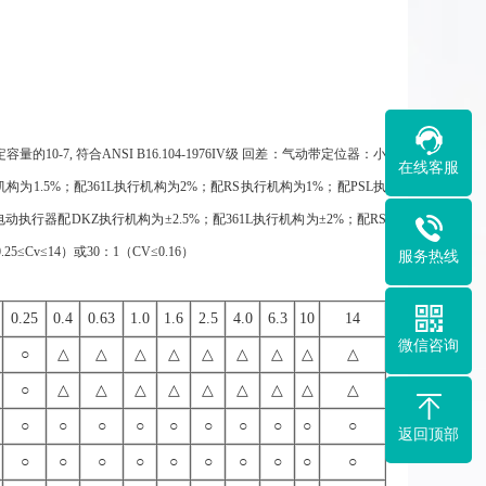
的10-7, 符合ANSI B16.104-1976IV级 回差：气动带定位器：小
在线客服
为1.5%；配361L执行机构为2%；配RS执行机构为1%；配PSL执
执行器配DKZ执行机构为±2.5%；配361L执行机构为±2%；配RS
Cv≤14）或30：1（CV≤0.16）
服务热线
0.25
0.4
0.63
1.0
1.6
2.5
4.0
6.3
10
14
微信咨询
○
△
△
△
△
△
△
△
△
△
○
△
△
△
△
△
△
△
△
△
○
○
○
○
○
○
○
○
○
○
返回顶部
○
○
○
○
○
○
○
○
○
○