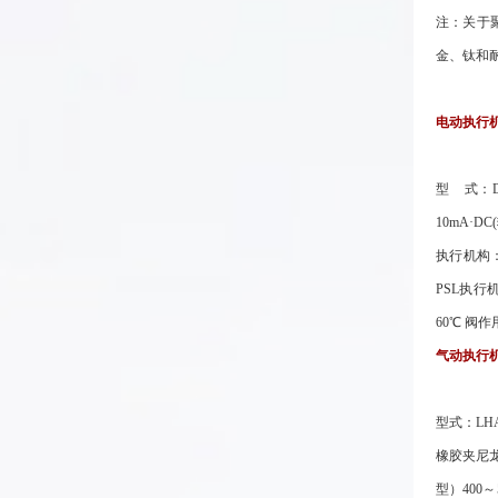
注：关于聚
金、钛和
电动执行
型 式：
10mA·D
执行机构：4
PSL执行
60℃ 阀
气动执行
型式：LH
橡胶夹尼龙布
型）400