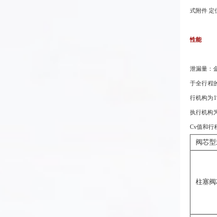
式附件 
性能
泄漏量：金属
于全行程的
行机构为1
执行机构为±
Cv值和行
阀芯型
柱塞阀