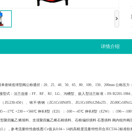
详情介绍
座铸造球型阀公称通径：20、25、40、50、65、80、100、150、200mm 公称压力：ANSI 12
 连接型式：法兰连接：FF、RF、RJ、LG、沟槽型、嵌入型法兰标准：JIS B2201-1984、ANS
ZG230-450）、铸不锈钢（ZG1Cr18Ni9Ti、ZG1Cr18Ni12Mo2Ti、ZG00Cr
45～-17℃ +230～+566℃ 伸长Ⅱ型（E2I）：-100～-45℃ 伸长Ⅱ型（E2W）：-
V型聚四氟乙烯填料、含浸聚四氟乙烯石棉填料、石棉编织填料 石墨填料 阀内组件阀
L），参考流量特性曲线图 Cv值从0.04～14的高精度流量特性符合IEC534-