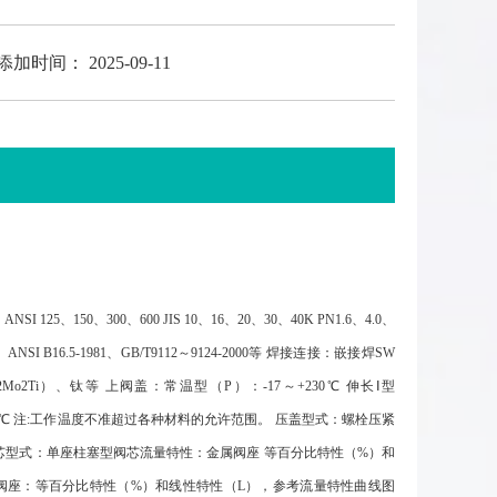
添加时间： 2025-09-11
5、150、300、600 JIS 10、16、20、30、40K PN1.6、4.0、
I B16.5-1981、GB/T9112～9124-2000等 焊接连接：嵌接焊SW
18Ni12Mo2Ti）、钛等 上阀盖：常温型（P）：-17～+230℃ 伸长Ⅰ型
196～-100℃ 注:工作温度不准超过各种材料的允许范围。 压盖型式：螺栓压紧
芯型式：单座柱塞型阀芯流量特性：金属阀座 等百分比特性（%）和
2标准软阀座：等百分比特性（%）和线性特性（L），参考流量特性曲线图