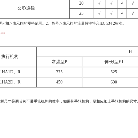
20
√
√
√
√
公称通径
25
√
√
√
√
号○和△表示阀的规格范围。2、符号△表示阀的流量特性符合IEC 534-2标准。
mm
H
执行机构
常温型P
伸长Ⅰ型E1
LHA1D、R
375
525
LHA2D、R
450
600
H栏尺寸是调节阀不带手轮机构的数字，如果带手轮机构，要相应加上手轮机构的尺寸