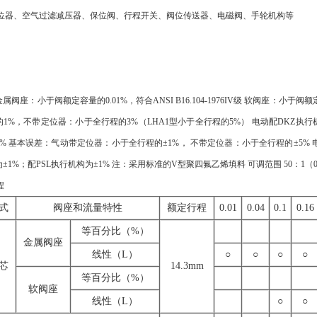
定位器、空气过滤减压器、保位阀、行程开关、阀位传送器、电磁阀、手轮机构等
阀座：小于阀额定容量的0.01%，符合ANSI B16.104-1976IV级 软阀座：小于阀额定容量
1%，不带定位器：小于全行程的3%（LHA1型小于全行程的5%） 电动配DKZ执行机构
% 基本误差：气动带定位器：小于全行程的±1%， 不带定位器：小于全行程的±5% 电动
1%；配PSL执行机构为±1% 注：采用标准的V型聚四氟乙烯填料 可调范围 50：1（0.25≤
程
式
阀座和流量特性
额定行程
0.01
0.04
0.1
0.16
等百分比（%）
金属阀座
线性（L）
○
○
○
○
芯
14.3mm
等百分比（%）
软阀座
线性（L）
○
○