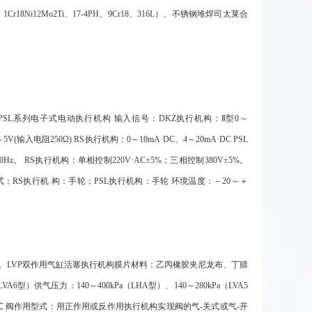
Ni12Mo2Ti、17-4PH、9Cr18、316L）、不锈钢堆焊司太莱合
PSL系列电子式电动执行机构 输入信号：DKZ执行机构：Ⅱ型0～
～5V(输入电阻250Ω) RS执行机构：0～10mA·DC、4～20mA·DC PSL
60Hz。 RS执行机构：单相控制220V·AC±5%；三相控制380V±5%。
合式；RS执行机 构：手轮；PSL执行机构：手轮 环境温度：－20～＋
构、LVP双作用气缸活塞执行机构膜片材料：乙丙橡胶夹尼龙布、丁腈
VA6型）供气压力：140～400kPa（LHA型）、140～280kPa（LVA5
-30～+70℃ 阀作用型式：用正作用或反作用执行机构实现阀的气-关式或气-开