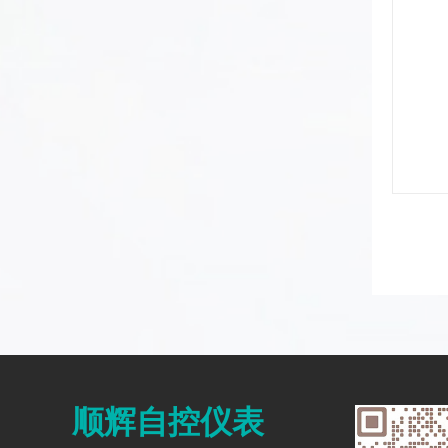
顺辉自控仪表