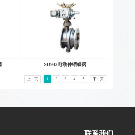
阀
SD943电动伸缩蝶阀
上一页
1
2
3
4
5
下一页
联系我们