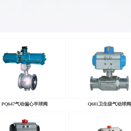
PQ647气动偏心半球阀
Q681卫生级气动球阀